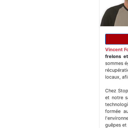
Vincent F
frelons e
sommes ég
récupérat
locaux, af
Chez Stop 
et notre s
technologi
formée au
l'environn
guêpes et 