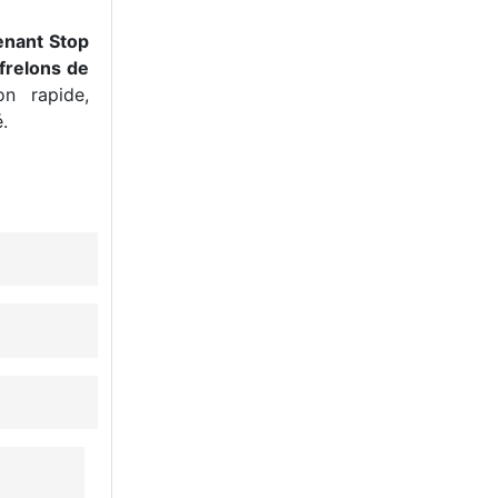
enant Stop
frelons de
n rapide,
.