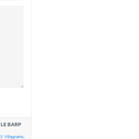
T
LE BARP
t Villagrains
,