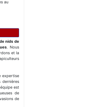
ns au
de nids de
ques
. Nous
dons et la
piculteurs
e expertise
s dernières
 équipe est
tueuses de
nvasions de