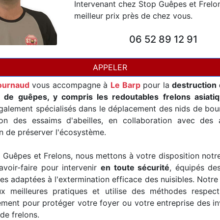
Intervenant chez Stop Guêpes et Frelo
meilleur prix près de chez vous.
06 52 89 12 91
APPELER
ournaud
vous accompagne à
Le Barp
pour la
destruction 
t de guêpes, y compris les redoutables frelons asiati
alement spécialisés dans le déplacement des nids de bour
ion des essaims d'abeilles, en collaboration avec des a
in de préserver l'écosystème.
Guêpes et Frelons, nous mettons à votre disposition notr
avoir-faire pour intervenir
en toute sécurité
, équipés de
es adaptées à l'extermination efficace des nuisibles. Notre
x meilleures pratiques et utilise des méthodes respec
ement pour protéger votre foyer ou votre entreprise des i
de frelons.