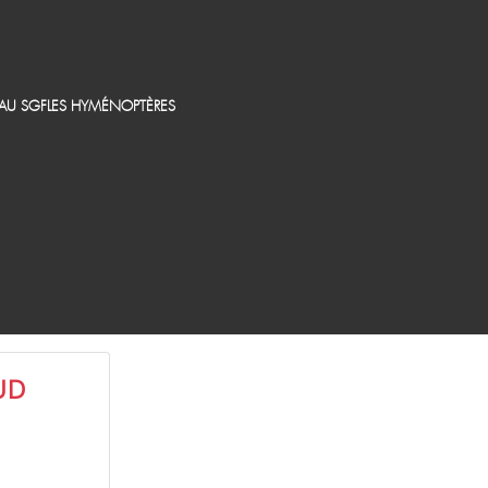
EAU SGF
LES HYMÉNOPTÈRES
UD