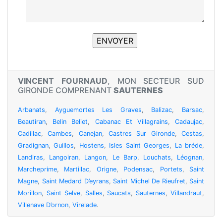
VINCENT FOURNAUD
, MON SECTEUR SUD
GIRONDE COMPRENANT
SAUTERNES
Arbanats
,
Ayguemortes Les Graves
,
Balizac
,
Barsac
,
Beautiran
,
Belin Beliet
,
Cabanac Et Villagrains
,
Cadaujac
,
Cadillac
,
Cambes
,
Canejan
,
Castres Sur Gironde
,
Cestas
,
Gradignan
,
Guillos
,
Hostens
,
Isles Saint Georges
,
La bréde
,
Landiras
,
Langoiran
,
Langon
,
Le Barp
,
Louchats
,
Léognan
,
Marcheprime
,
Martillac
,
Origne
,
Podensac
,
Portets
,
Saint
Magne
,
Saint Medard D’eyrans
,
Saint Michel De Rieufret
,
Saint
Morillon
,
Saint Selve
,
Salles
,
Saucats
,
Sauternes
,
Villandraut
,
Villenave D’ornon
,
Virelade
.