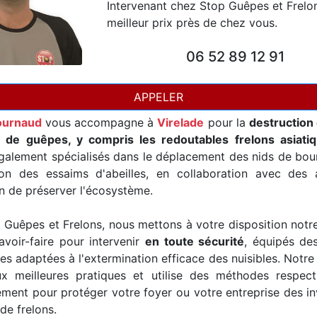
Intervenant chez Stop Guêpes et Frelo
meilleur prix près de chez vous.
06 52 89 12 91
APPELER
ournaud
vous accompagne à
Virelade
pour la
destruction 
t de guêpes, y compris les redoutables frelons asiati
alement spécialisés dans le déplacement des nids de bour
ion des essaims d'abeilles, en collaboration avec des a
in de préserver l'écosystème.
Guêpes et Frelons, nous mettons à votre disposition notr
avoir-faire pour intervenir
en toute sécurité
, équipés de
es adaptées à l'extermination efficace des nuisibles. Notre
x meilleures pratiques et utilise des méthodes respec
ement pour protéger votre foyer ou votre entreprise des i
de frelons.