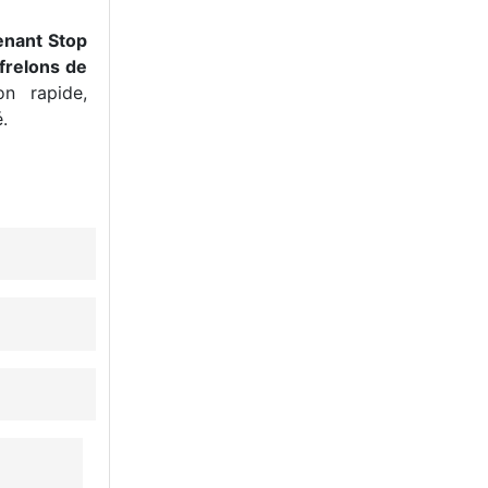
enant Stop
frelons de
n rapide,
.