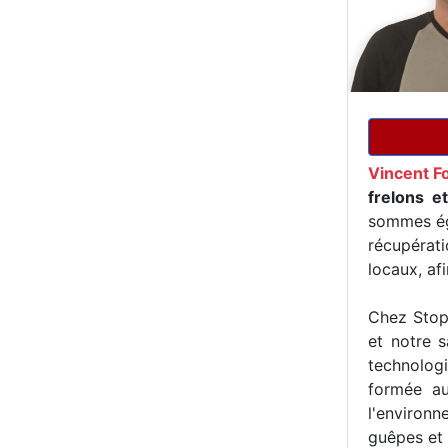
Vincent F
frelons e
sommes ég
récupérat
locaux, af
Chez Stop 
et notre s
technologi
formée au
l'environn
guêpes et 