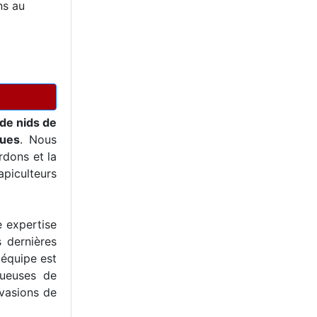
ns au
de nids de
ques
. Nous
dons et la
piculteurs
e expertise
s dernières
 équipe est
tueuses de
nvasions de