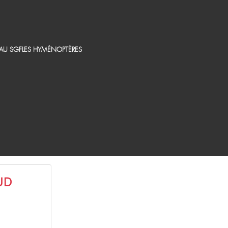
EAU SGF
LES HYMÉNOPTÈRES
UD