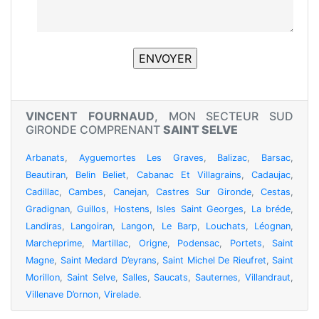
VINCENT FOURNAUD
, MON SECTEUR SUD
GIRONDE COMPRENANT
SAINT SELVE
Arbanats
,
Ayguemortes Les Graves
,
Balizac
,
Barsac
,
Beautiran
,
Belin Beliet
,
Cabanac Et Villagrains
,
Cadaujac
,
Cadillac
,
Cambes
,
Canejan
,
Castres Sur Gironde
,
Cestas
,
Gradignan
,
Guillos
,
Hostens
,
Isles Saint Georges
,
La bréde
,
Landiras
,
Langoiran
,
Langon
,
Le Barp
,
Louchats
,
Léognan
,
Marcheprime
,
Martillac
,
Origne
,
Podensac
,
Portets
,
Saint
Magne
,
Saint Medard D’eyrans
,
Saint Michel De Rieufret
,
Saint
Morillon
,
Saint Selve
,
Salles
,
Saucats
,
Sauternes
,
Villandraut
,
Villenave D’ornon
,
Virelade
.