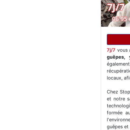
7j/7
vous 
guêpes, 
égalemen
récupérat
locaux, af
Chez Stop 
et notre s
technologi
formée au
l'environn
guêpes et 