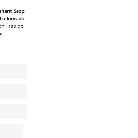
enant Stop
frelons de
n rapide,
.