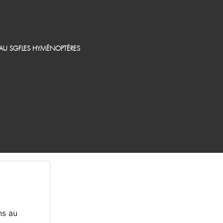
EAU SGF
LES HYMÉNOPTÈRES
ns au