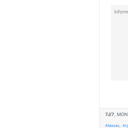
7J/7
, MO
Allassac
,
Ar