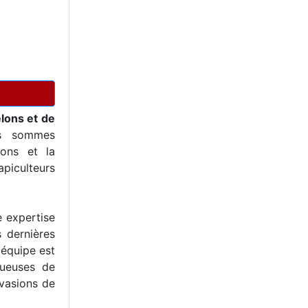
elons et de
s sommes
ons et la
piculteurs
e expertise
s dernières
 équipe est
tueuses de
nvasions de