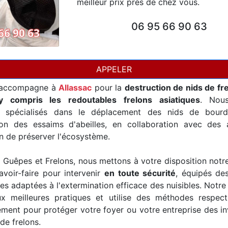
meilleur prix près de chez vous.
06 95 66 90 63
APPELER
accompagne à
Allassac
pour la
destruction de nids de fr
y compris les redoutables frelons asiatiques
. Nou
t spécialisés dans le déplacement des nids de bourd
ion des essaims d'abeilles, en collaboration avec des a
in de préserver l'écosystème.
Guêpes et Frelons, nous mettons à votre disposition notr
avoir-faire pour intervenir
en toute sécurité
, équipés de
es adaptées à l'extermination efficace des nuisibles. Notre
x meilleures pratiques et utilise des méthodes respec
ement pour protéger votre foyer ou votre entreprise des i
de frelons.