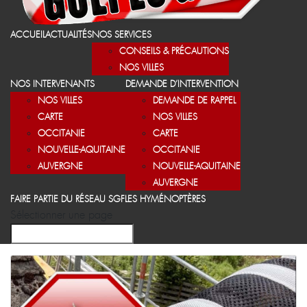
ACCUEIL
ACTUALITÉS
NOS SERVICES
CONSEILS & PRÉCAUTIONS
NOS VILLES
NOS INTERVENANTS
DEMANDE D’INTERVENTION
NOS VILLES
DEMANDE DE RAPPEL
CARTE
NOS VILLES
OCCITANIE
CARTE
NOUVELLE-AQUITAINE
OCCITANIE
AUVERGNE
NOUVELLE-AQUITAINE
AUVERGNE
FAIRE PARTIE DU RÉSEAU SGF
LES HYMÉNOPTÈRES
Sélectionner une page