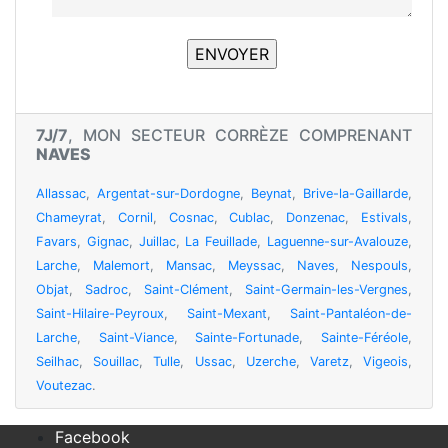
7J/7
, MON SECTEUR CORRÈZE COMPRENANT
NAVES
Allassac
,
Argentat-sur-Dordogne
,
Beynat
,
Brive-la-Gaillarde
,
Chameyrat
,
Cornil
,
Cosnac
,
Cublac
,
Donzenac
,
Estivals
,
Favars
,
Gignac
,
Juillac
,
La Feuillade
,
Laguenne-sur-Avalouze
,
Larche
,
Malemort
,
Mansac
,
Meyssac
,
Naves
,
Nespouls
,
Objat
,
Sadroc
,
Saint-Clément
,
Saint-Germain-les-Vergnes
,
Saint-Hilaire-Peyroux
,
Saint-Mexant
,
Saint-Pantaléon-de-
Larche
,
Saint-Viance
,
Sainte-Fortunade
,
Sainte-Féréole
,
Seilhac
,
Souillac
,
Tulle
,
Ussac
,
Uzerche
,
Varetz
,
Vigeois
,
Voutezac
.
Facebook