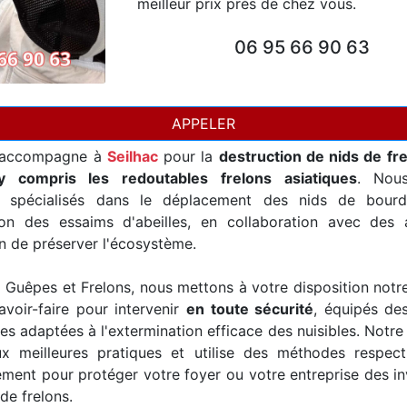
meilleur prix près de chez vous.
06 95 66 90 63
APPELER
accompagne à
Seilhac
pour la
destruction de nids de fr
y compris les redoutables frelons asiatiques
. Nou
t spécialisés dans le déplacement des nids de bourd
ion des essaims d'abeilles, en collaboration avec des a
in de préserver l'écosystème.
Guêpes et Frelons, nous mettons à votre disposition notr
avoir-faire pour intervenir
en toute sécurité
, équipés de
es adaptées à l'extermination efficace des nuisibles. Notre
x meilleures pratiques et utilise des méthodes respec
ement pour protéger votre foyer ou votre entreprise des i
de frelons.