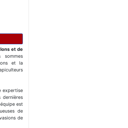
elons et de
s sommes
ons et la
piculteurs
e expertise
s dernières
 équipe est
tueuses de
nvasions de