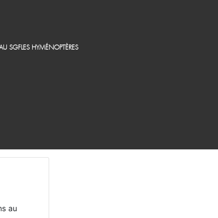
EAU SGF
LES HYMÉNOPTÈRES
ns au