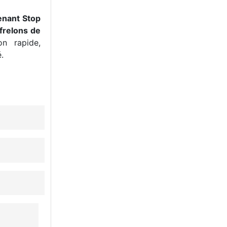
enant Stop
frelons de
n rapide,
.