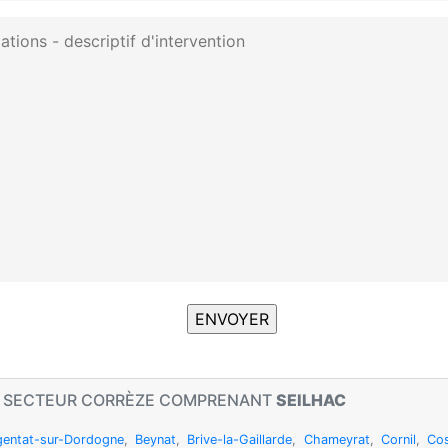
N SECTEUR CORRÈZE COMPRENANT
SEILHAC
gentat-sur-Dordogne
,
Beynat
,
Brive-la-Gaillarde
,
Chameyrat
,
Cornil
,
Co