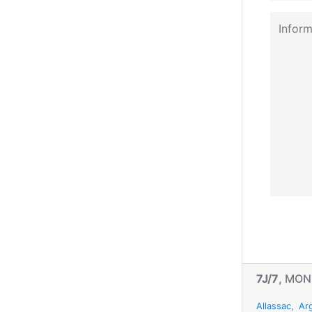
7J/7
, MO
Allassac
,
Ar