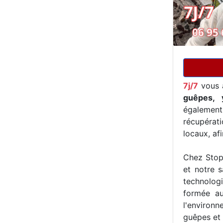
7j/7
vous 
guêpes, 
égalemen
récupérat
locaux, af
Chez Stop 
et notre s
technologi
formée au
l'environn
guêpes et 