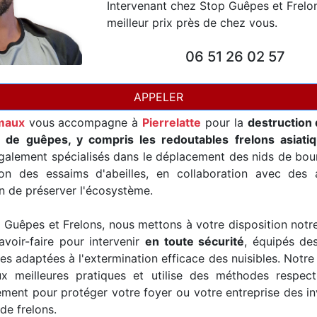
Intervenant chez Stop Guêpes et Frelo
meilleur prix près de chez vous.
06 51 26 02 57
APPELER
maux
vous accompagne à
Pierrelatte
pour la
destruction 
t de guêpes, y compris les redoutables frelons asiati
alement spécialisés dans le déplacement des nids de bour
ion des essaims d'abeilles, en collaboration avec des a
in de préserver l'écosystème.
Guêpes et Frelons, nous mettons à votre disposition notr
avoir-faire pour intervenir
en toute sécurité
, équipés de
es adaptées à l'extermination efficace des nuisibles. Notre
x meilleures pratiques et utilise des méthodes respec
ement pour protéger votre foyer ou votre entreprise des i
de frelons.