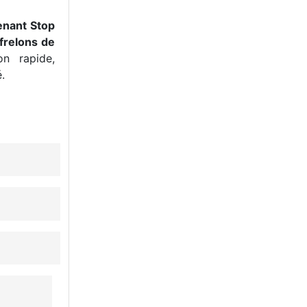
enant Stop
frelons de
n rapide,
.