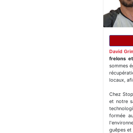
David Gri
frelons e
sommes ég
récupérat
locaux, af
Chez Stop 
et notre s
technologi
formée au
l'environn
guêpes et 