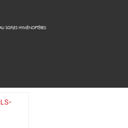
EAU SGF
LES HYMÉNOPTÈRES
LS-