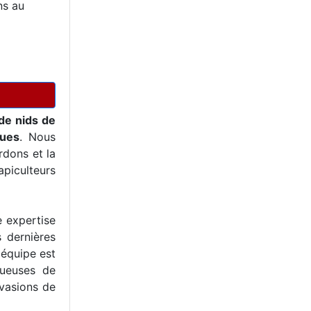
ns au
de nids de
ques
. Nous
dons et la
piculteurs
e expertise
s dernières
 équipe est
tueuses de
nvasions de