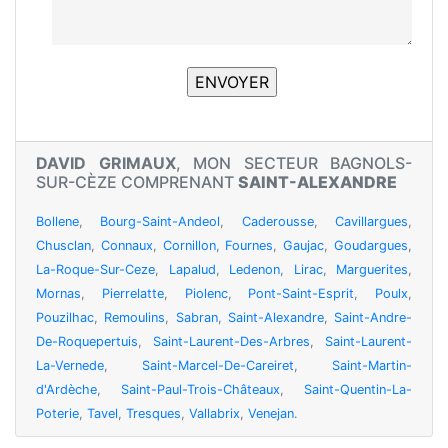
DAVID GRIMAUX
, MON SECTEUR BAGNOLS-
SUR-CÈZE COMPRENANT
SAINT-ALEXANDRE
Bollene
,
Bourg-Saint-Andeol
,
Caderousse
,
Cavillargues
,
Chusclan
,
Connaux
,
Cornillon
,
Fournes
,
Gaujac
,
Goudargues
,
La-Roque-Sur-Ceze
,
Lapalud
,
Ledenon
,
Lirac
,
Marguerites
,
Mornas
,
Pierrelatte
,
Piolenc
,
Pont-Saint-Esprit
,
Poulx
,
Pouzilhac
,
Remoulins
,
Sabran
,
Saint-Alexandre
,
Saint-Andre-
De-Roquepertuis
,
Saint-Laurent-Des-Arbres
,
Saint-Laurent-
La-Vernede
,
Saint-Marcel-De-Careiret
,
Saint-Martin-
d'Ardèche
,
Saint-Paul-Trois-Châteaux
,
Saint-Quentin-La-
Poterie
,
Tavel
,
Tresques
,
Vallabrix
,
Venejan
.