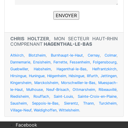
CHRIS HOLTZER
, MON SECTEUR HAUT-RHIN
COMPRENANT
HAGENTHAL-LE-BAS
Altkirch
,
Blotzheim
,
Burnhaupt-le-Haut
,
Cernay
,
Colmar
,
Dannemarie
,
Ensisheim
,
Ferrette
,
Fessenheim
,
Folgensbourg
,
Guebwiller
,
Habsheim
,
Hagenthal-le-Bas
,
Helfrantzkirch
,
Hirsingue
,
Huningue
,
Hégenheim
,
Hésingue
,
Illfurth
,
Jettingen
,
Kingersheim
,
Marckolsheim
,
Morschwiller-le-Bas
,
Muespach-
le-Haut
,
Mulhouse
,
Neuf-Brisach
,
Ottmarsheim
,
Ribeauvillé
,
Riedisheim
,
Rouffach
,
Saint-Louis
,
Sainte-Croix-en-Plaine
,
Sausheim
,
Seppois-le-Bas
,
Sierentz
,
Thann
,
Turckheim
,
Village-Neuf
,
Waldighoffen
,
Wittelsheim
.
Facebook