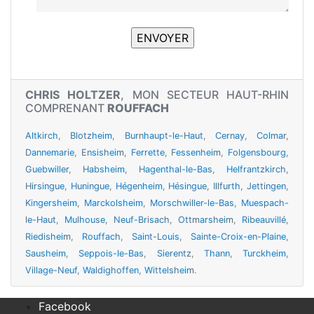
CHRIS HOLTZER
, MON SECTEUR HAUT-RHIN
COMPRENANT
ROUFFACH
Altkirch
,
Blotzheim
,
Burnhaupt-le-Haut
,
Cernay
,
Colmar
,
Dannemarie
,
Ensisheim
,
Ferrette
,
Fessenheim
,
Folgensbourg
,
Guebwiller
,
Habsheim
,
Hagenthal-le-Bas
,
Helfrantzkirch
,
Hirsingue
,
Huningue
,
Hégenheim
,
Hésingue
,
Illfurth
,
Jettingen
,
Kingersheim
,
Marckolsheim
,
Morschwiller-le-Bas
,
Muespach-
le-Haut
,
Mulhouse
,
Neuf-Brisach
,
Ottmarsheim
,
Ribeauvillé
,
Riedisheim
,
Rouffach
,
Saint-Louis
,
Sainte-Croix-en-Plaine
,
Sausheim
,
Seppois-le-Bas
,
Sierentz
,
Thann
,
Turckheim
,
Village-Neuf
,
Waldighoffen
,
Wittelsheim
.
Facebook