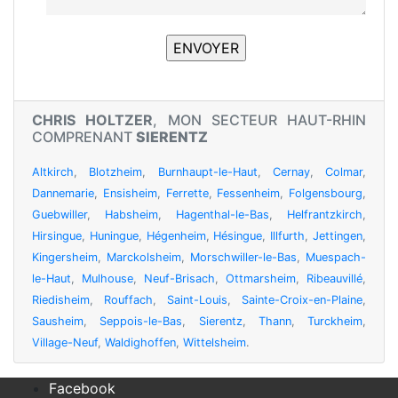
CHRIS HOLTZER
, MON SECTEUR HAUT-RHIN
COMPRENANT
SIERENTZ
Altkirch
,
Blotzheim
,
Burnhaupt-le-Haut
,
Cernay
,
Colmar
,
Dannemarie
,
Ensisheim
,
Ferrette
,
Fessenheim
,
Folgensbourg
,
Guebwiller
,
Habsheim
,
Hagenthal-le-Bas
,
Helfrantzkirch
,
Hirsingue
,
Huningue
,
Hégenheim
,
Hésingue
,
Illfurth
,
Jettingen
,
Kingersheim
,
Marckolsheim
,
Morschwiller-le-Bas
,
Muespach-
le-Haut
,
Mulhouse
,
Neuf-Brisach
,
Ottmarsheim
,
Ribeauvillé
,
Riedisheim
,
Rouffach
,
Saint-Louis
,
Sainte-Croix-en-Plaine
,
Sausheim
,
Seppois-le-Bas
,
Sierentz
,
Thann
,
Turckheim
,
Village-Neuf
,
Waldighoffen
,
Wittelsheim
.
Facebook