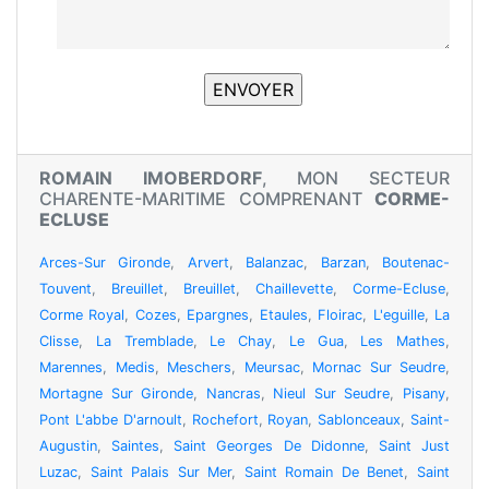
ROMAIN IMOBERDORF
, MON SECTEUR
CHARENTE-MARITIME COMPRENANT
CORME-
ECLUSE
Arces-Sur Gironde
,
Arvert
,
Balanzac
,
Barzan
,
Boutenac-
Touvent
,
Breuillet
,
Breuillet
,
Chaillevette
,
Corme-Ecluse
,
Corme Royal
,
Cozes
,
Epargnes
,
Etaules
,
Floirac
,
L'eguille
,
La
Clisse
,
La Tremblade
,
Le Chay
,
Le Gua
,
Les Mathes
,
Marennes
,
Medis
,
Meschers
,
Meursac
,
Mornac Sur Seudre
,
Mortagne Sur Gironde
,
Nancras
,
Nieul Sur Seudre
,
Pisany
,
Pont L'abbe D'arnoult
,
Rochefort
,
Royan
,
Sablonceaux
,
Saint-
Augustin
,
Saintes
,
Saint Georges De Didonne
,
Saint Just
Luzac
,
Saint Palais Sur Mer
,
Saint Romain De Benet
,
Saint