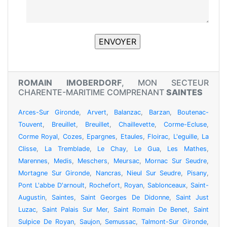
ROMAIN IMOBERDORF
, MON SECTEUR
CHARENTE-MARITIME COMPRENANT
SAINTES
Arces-Sur Gironde
,
Arvert
,
Balanzac
,
Barzan
,
Boutenac-
Touvent
,
Breuillet
,
Breuillet
,
Chaillevette
,
Corme-Ecluse
,
Corme Royal
,
Cozes
,
Epargnes
,
Etaules
,
Floirac
,
L'eguille
,
La
Clisse
,
La Tremblade
,
Le Chay
,
Le Gua
,
Les Mathes
,
Marennes
,
Medis
,
Meschers
,
Meursac
,
Mornac Sur Seudre
,
Mortagne Sur Gironde
,
Nancras
,
Nieul Sur Seudre
,
Pisany
,
Pont L'abbe D'arnoult
,
Rochefort
,
Royan
,
Sablonceaux
,
Saint-
Augustin
,
Saintes
,
Saint Georges De Didonne
,
Saint Just
Luzac
,
Saint Palais Sur Mer
,
Saint Romain De Benet
,
Saint
Sulpice De Royan
,
Saujon
,
Semussac
,
Talmont-Sur Gironde
,