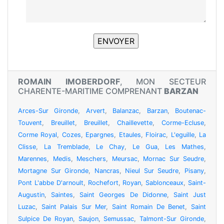
ROMAIN IMOBERDORF
, MON SECTEUR
CHARENTE-MARITIME COMPRENANT
BARZAN
Arces-Sur Gironde
,
Arvert
,
Balanzac
,
Barzan
,
Boutenac-
Touvent
,
Breuillet
,
Breuillet
,
Chaillevette
,
Corme-Ecluse
,
Corme Royal
,
Cozes
,
Epargnes
,
Etaules
,
Floirac
,
L'eguille
,
La
Clisse
,
La Tremblade
,
Le Chay
,
Le Gua
,
Les Mathes
,
Marennes
,
Medis
,
Meschers
,
Meursac
,
Mornac Sur Seudre
,
Mortagne Sur Gironde
,
Nancras
,
Nieul Sur Seudre
,
Pisany
,
Pont L'abbe D'arnoult
,
Rochefort
,
Royan
,
Sablonceaux
,
Saint-
Augustin
,
Saintes
,
Saint Georges De Didonne
,
Saint Just
Luzac
,
Saint Palais Sur Mer
,
Saint Romain De Benet
,
Saint
Sulpice De Royan
,
Saujon
,
Semussac
,
Talmont-Sur Gironde
,