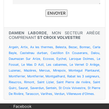
DAMIEN LABORDE
, MON SECTEUR ARIÈGE
COMPRENANT
ST CROIX VOLVESTRE
Argein
,
Artix
,
Ax les thermes
,
Belesta
,
Bezac
,
Bonnac
,
Carla
Bayle
,
Castelnau durban
,
Castillon En Couserans
,
Dalou
,
Daumazan Sur Arize
,
Ecosse
,
Eychel
,
Laroque Dolmes
,
Le
Fossat
,
Le Mas D Azil
,
Les cabannes
,
Le Vernet D Ariège
,
Luzenac
,
Mazères
,
Mercus
,
Mirepoix
,
Montegut Plantaurel
,
Montferrier
,
Montferrier
,
Montgailhard
,
Rabat les 3 seigneurs
,
Rieucros
,
Rimont
,
Saint Lizier
,
Saint Pierre de rivière
,
Saint
Quirc
,
Saurat
,
Saverdun
,
Sentein
,
St Croix Volvestre
,
St Pierre
De Rivière
,
Tarascon
,
Varilhes
,
Verdun
,
Villeneuve d'Olmes
.
Facebook