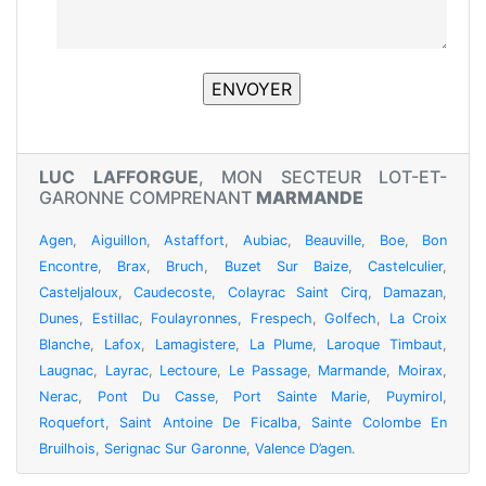
LUC LAFFORGUE
, MON SECTEUR LOT-ET-
GARONNE COMPRENANT
MARMANDE
Agen
,
Aiguillon
,
Astaffort
,
Aubiac
,
Beauville
,
Boe
,
Bon
Encontre
,
Brax
,
Bruch
,
Buzet Sur Baize
,
Castelculier
,
Casteljaloux
,
Caudecoste
,
Colayrac Saint Cirq
,
Damazan
,
Dunes
,
Estillac
,
Foulayronnes
,
Frespech
,
Golfech
,
La Croix
Blanche
,
Lafox
,
Lamagistere
,
La Plume
,
Laroque Timbaut
,
Laugnac
,
Layrac
,
Lectoure
,
Le Passage
,
Marmande
,
Moirax
,
Nerac
,
Pont Du Casse
,
Port Sainte Marie
,
Puymirol
,
Roquefort
,
Saint Antoine De Ficalba
,
Sainte Colombe En
Bruilhois
,
Serignac Sur Garonne
,
Valence D’agen
.