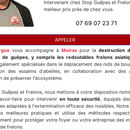
Intervenant chez Stop Guêpes et Frelo
meilleur prix près de chez vous.
07 69 07 23 71
APPELER
rgue
vous accompagne à
Moirax
pour la
destruction 
t de guêpes, y compris les redoutables frelons asiati
alement spécialisés dans le déplacement des nids de bour
ion des essaims d'abeilles, en collaboration avec des a
in de préserver l'écosystème.
Guêpes et Frelons, nous mettons à votre disposition notr
avoir-faire pour intervenir
en toute sécurité
, équipés de
es adaptées à l'extermination efficace des nuisibles. Notre
x meilleures pratiques et utilise des méthodes respec
ement pour protéger votre foyer ou votre entreprise des i
de frelons.