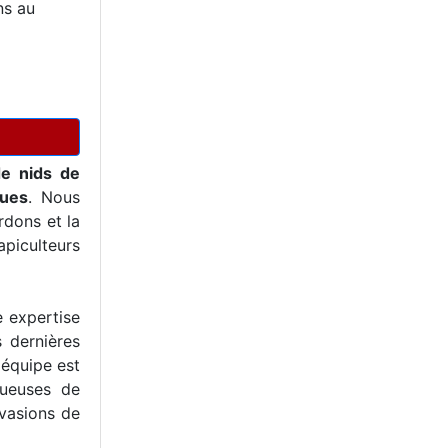
ns au
de nids de
ques
. Nous
dons et la
piculteurs
e expertise
s dernières
 équipe est
tueuses de
nvasions de