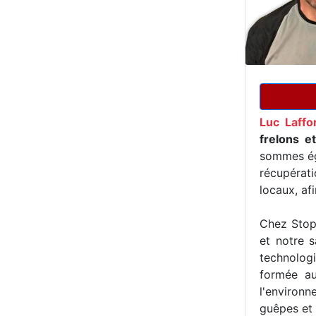
Luc Laffo
frelons e
sommes ég
récupérat
locaux, af
Chez Stop 
et notre s
technologi
formée au
l'environn
guêpes et 