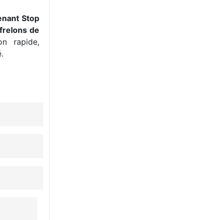
enant Stop
frelons de
n rapide,
.