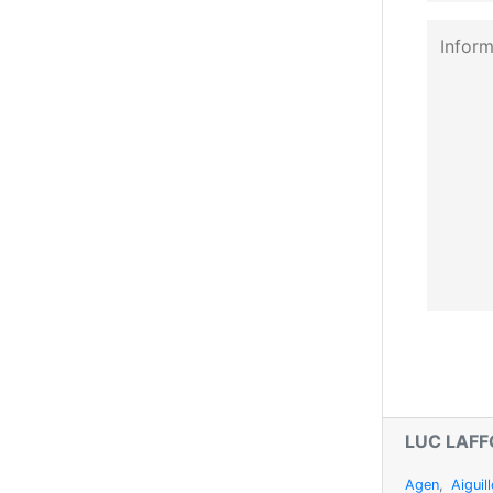
LUC LAF
Agen
,
Aiguil