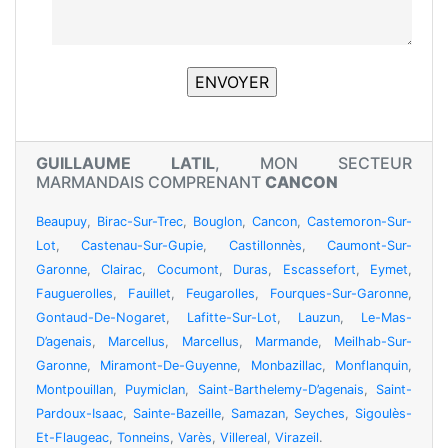
GUILLAUME LATIL
, MON SECTEUR
MARMANDAIS COMPRENANT
CANCON
Beaupuy
,
Birac-Sur-Trec
,
Bouglon
,
Cancon
,
Castemoron-Sur-
Lot
,
Castenau-Sur-Gupie
,
Castillonnès
,
Caumont-Sur-
Garonne
,
Clairac
,
Cocumont
,
Duras
,
Escassefort
,
Eymet
,
Fauguerolles
,
Fauillet
,
Feugarolles
,
Fourques-Sur-Garonne
,
Gontaud-De-Nogaret
,
Lafitte-Sur-Lot
,
Lauzun
,
Le-Mas-
D’agenais
,
Marcellus
,
Marcellus
,
Marmande
,
Meilhab-Sur-
Garonne
,
Miramont-De-Guyenne
,
Monbazillac
,
Monflanquin
,
Montpouillan
,
Puymiclan
,
Saint-Barthelemy-D’agenais
,
Saint-
Pardoux-Isaac
,
Sainte-Bazeille
,
Samazan
,
Seyches
,
Sigoulès-
Et-Flaugeac
,
Tonneins
,
Varès
,
Villereal
,
Virazeil
.