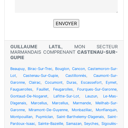
GUILLAUME LATIL
, MON SECTEUR
MARMANDAIS COMPRENANT
CASTENAU-SUR-
GUPIE
Beaupuy
,
Birac-Sur-Trec
,
Bouglon
,
Cancon
,
Castemoron-Sur-
Lot
,
Castenau-Sur-Gupie
,
Castillonnès
,
Caumont-Sur-
Garonne
,
Clairac
,
Cocumont
,
Duras
,
Escassefort
,
Eymet
,
Fauguerolles
,
Fauillet
,
Feugarolles
,
Fourques-Sur-Garonne
,
Gontaud-De-Nogaret
,
Lafitte-Sur-Lot
,
Lauzun
,
Le-Mas-
D’agenais
,
Marcellus
,
Marcellus
,
Marmande
,
Meilhab-Sur-
Garonne
,
Miramont-De-Guyenne
,
Monbazillac
,
Monflanquin
,
Montpouillan
,
Puymiclan
,
Saint-Barthelemy-D’agenais
,
Saint-
Pardoux-Isaac
,
Sainte-Bazeille
,
Samazan
,
Seyches
,
Sigoulès-