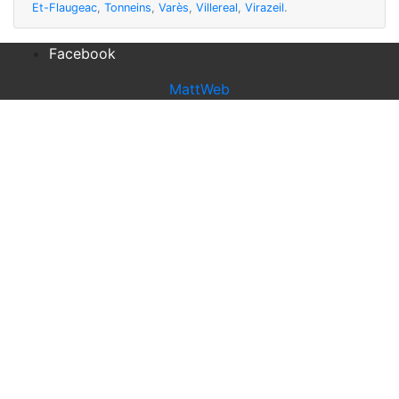
Et-Flaugeac
,
Tonneins
,
Varès
,
Villereal
,
Virazeil
.
Facebook
MattWeb