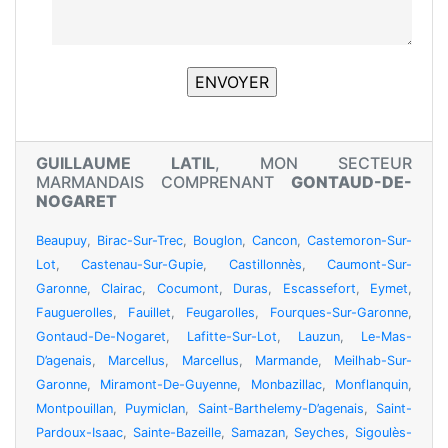
GUILLAUME LATIL
, MON SECTEUR
MARMANDAIS COMPRENANT
GONTAUD-DE-
NOGARET
Beaupuy
,
Birac-Sur-Trec
,
Bouglon
,
Cancon
,
Castemoron-Sur-
Lot
,
Castenau-Sur-Gupie
,
Castillonnès
,
Caumont-Sur-
Garonne
,
Clairac
,
Cocumont
,
Duras
,
Escassefort
,
Eymet
,
Fauguerolles
,
Fauillet
,
Feugarolles
,
Fourques-Sur-Garonne
,
Gontaud-De-Nogaret
,
Lafitte-Sur-Lot
,
Lauzun
,
Le-Mas-
D’agenais
,
Marcellus
,
Marcellus
,
Marmande
,
Meilhab-Sur-
Garonne
,
Miramont-De-Guyenne
,
Monbazillac
,
Monflanquin
,
Montpouillan
,
Puymiclan
,
Saint-Barthelemy-D’agenais
,
Saint-
Pardoux-Isaac
,
Sainte-Bazeille
,
Samazan
,
Seyches
,
Sigoulès-