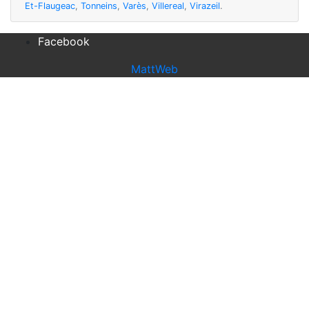
Et-Flaugeac
,
Tonneins
,
Varès
,
Villereal
,
Virazeil
.
Facebook
MattWeb