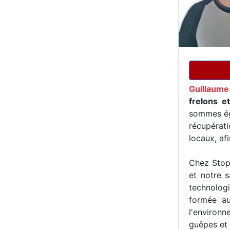
Guillaume 
frelons e
sommes ég
récupérat
locaux, af
Chez Stop 
et notre s
technologi
formée au
l'environn
guêpes et 