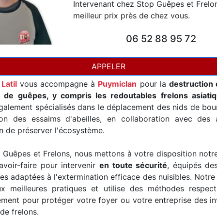
Intervenant chez Stop Guêpes et Frelo
meilleur prix près de chez vous.
06 52 88 95 72
APPELER
Latil
vous accompagne à
Puymiclan
pour la
destruction 
t de guêpes, y compris les redoutables frelons asiati
alement spécialisés dans le déplacement des nids de bour
ion des essaims d'abeilles, en collaboration avec des a
in de préserver l'écosystème.
Guêpes et Frelons, nous mettons à votre disposition notr
avoir-faire pour intervenir
en toute sécurité
, équipés de
es adaptées à l'extermination efficace des nuisibles. Notre
x meilleures pratiques et utilise des méthodes respec
ement pour protéger votre foyer ou votre entreprise des i
de frelons.