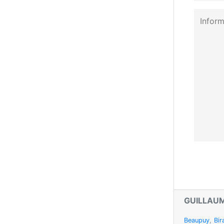
GUILLAUM
Beaupuy
,
Bir