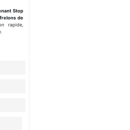
enant Stop
frelons de
n rapide,
.