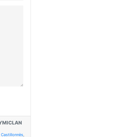
YMICLAN
,
Castillonnès
,