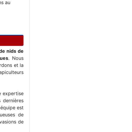
ns au
de nids de
ques
. Nous
dons et la
piculteurs
e expertise
s dernières
 équipe est
tueuses de
nvasions de