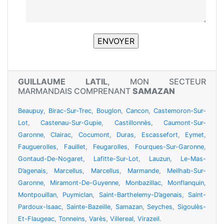
GUILLAUME LATIL
, MON SECTEUR
MARMANDAIS COMPRENANT
SAMAZAN
Beaupuy
,
Birac-Sur-Trec
,
Bouglon
,
Cancon
,
Castemoron-Sur-
Lot
,
Castenau-Sur-Gupie
,
Castillonnès
,
Caumont-Sur-
Garonne
,
Clairac
,
Cocumont
,
Duras
,
Escassefort
,
Eymet
,
Fauguerolles
,
Fauillet
,
Feugarolles
,
Fourques-Sur-Garonne
,
Gontaud-De-Nogaret
,
Lafitte-Sur-Lot
,
Lauzun
,
Le-Mas-
D’agenais
,
Marcellus
,
Marcellus
,
Marmande
,
Meilhab-Sur-
Garonne
,
Miramont-De-Guyenne
,
Monbazillac
,
Monflanquin
,
Montpouillan
,
Puymiclan
,
Saint-Barthelemy-D’agenais
,
Saint-
Pardoux-Isaac
,
Sainte-Bazeille
,
Samazan
,
Seyches
,
Sigoulès-
Et-Flaugeac
,
Tonneins
,
Varès
,
Villereal
,
Virazeil
.