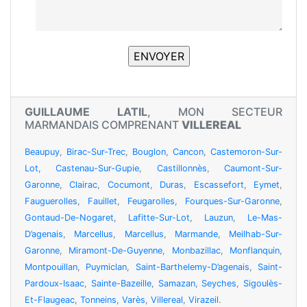
GUILLAUME LATIL
, MON SECTEUR
MARMANDAIS COMPRENANT
VILLEREAL
Beaupuy
,
Birac-Sur-Trec
,
Bouglon
,
Cancon
,
Castemoron-Sur-
Lot
,
Castenau-Sur-Gupie
,
Castillonnès
,
Caumont-Sur-
Garonne
,
Clairac
,
Cocumont
,
Duras
,
Escassefort
,
Eymet
,
Fauguerolles
,
Fauillet
,
Feugarolles
,
Fourques-Sur-Garonne
,
Gontaud-De-Nogaret
,
Lafitte-Sur-Lot
,
Lauzun
,
Le-Mas-
D’agenais
,
Marcellus
,
Marcellus
,
Marmande
,
Meilhab-Sur-
Garonne
,
Miramont-De-Guyenne
,
Monbazillac
,
Monflanquin
,
Montpouillan
,
Puymiclan
,
Saint-Barthelemy-D’agenais
,
Saint-
Pardoux-Isaac
,
Sainte-Bazeille
,
Samazan
,
Seyches
,
Sigoulès-
Et-Flaugeac
,
Tonneins
,
Varès
,
Villereal
,
Virazeil
.