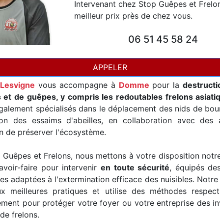
Intervenant chez Stop Guêpes et Frelo
meilleur prix près de chez vous.
06 51 45 58 24
APPELER
Lesvigne
vous accompagne à
Domme
pour la
destructi
s et de guêpes, y compris les redoutables frelons asiati
alement spécialisés dans le déplacement des nids de bour
ion des essaims d'abeilles, en collaboration avec des a
in de préserver l'écosystème.
Guêpes et Frelons, nous mettons à votre disposition notr
avoir-faire pour intervenir
en toute sécurité
, équipés de
es adaptées à l'extermination efficace des nuisibles. Notre
x meilleures pratiques et utilise des méthodes respec
ement pour protéger votre foyer ou votre entreprise des i
de frelons.