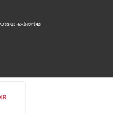
EAU SGF
LES HYMÉNOPTÈRES
IR