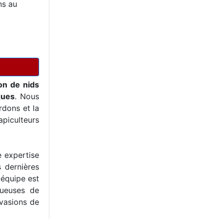
ns au
on de nids
ques
. Nous
dons et la
piculteurs
e expertise
s dernières
 équipe est
tueuses de
nvasions de