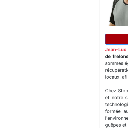
Jean-Luc 
de frelon
sommes ég
récupérat
locaux, af
Chez Stop 
et notre s
technologi
formée au
l'environn
guêpes et 