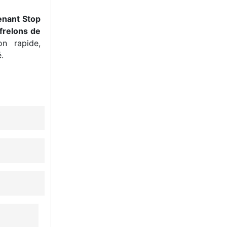
enant Stop
frelons de
n rapide,
.