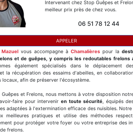
Intervenant chez Stop Guêpes et Frelo
meilleur prix près de chez vous.
06 51 78 12 44
APPELER
n Mazuel
vous accompagne à
Chamalières
pour la
dest
relons et de guêpes, y compris les redoutables frelons 
mes également spécialisés dans le déplacement de
t la récupération des essaims d'abeilles, en collaborati
s locaux, afin de préserver l'écosystème.
Guêpes et Frelons, nous mettons à votre disposition notr
avoir-faire pour intervenir
en toute sécurité
, équipés de
es adaptées à l'extermination efficace des nuisibles. Notre
x meilleures pratiques et utilise des méthodes respec
ement pour protéger votre foyer ou votre entreprise des i
de frelons.