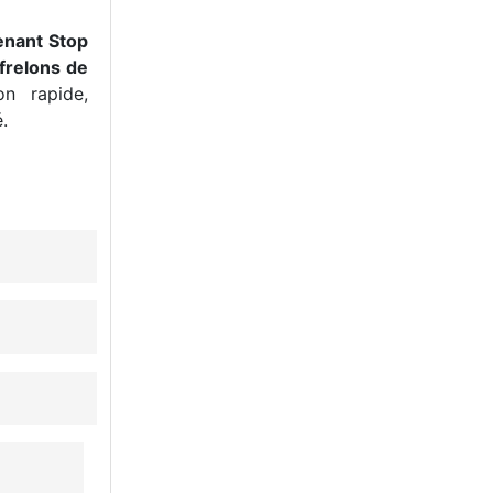
enant Stop
frelons de
n rapide,
.