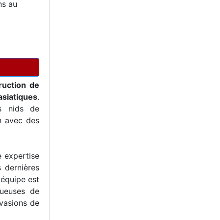
ns au
ruction de
asiatiques
.
s nids de
on avec des
e expertise
s dernières
 équipe est
tueuses de
nvasions de