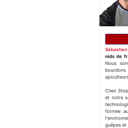
Sébastie
nids de f
Nous som
bourdons e
apiculteur
Chez Stop 
et notre s
technologi
formée au
l'environn
guêpes et 