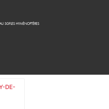
EAU SGF
LES HYMÉNOPTÈRES
Y-DE-