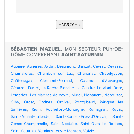
SÉBASTIEN MAZUEL
, MON SECTEUR PUY-DE-
DÔME COMPRENANT
SAINT SATURNIN
Aubière
,
Aurières
,
Aydat
,
Beaumont
,
Blanzat
,
Ceyrat
,
Ceyssat
,
Chamalières
,
Chambon sur Lac
,
Chanonat
,
Chatelguyon
,
Châteaugay
,
Clermont-Ferrand
,
Cournon d'Auvergne
,
Cébazat
,
Durtol
,
La Roche Blanche
,
Le Cendre
,
Le Mont-Dore
,
Lempdes
,
Les Martres de Veyre
,
Murol
,
Nohanent
,
Nébouzat
,
Olby
,
Orcet
,
Orcines
,
Orcival
,
Pontgibaud
,
Pérignat les
Sarlièves
,
Riom
,
Rochefort-Montagne
,
Romagnat
,
Royat
,
Saint-Amant-Tallende
,
Saint-Bonnet-Près-d'Orcival
,
Saint-
Genès-Champanelle
,
Saint-Nectaire
,
Saint-Ours-les-Roches
,
Saint Saturnin
,
Vernines
,
Veyre Monton
,
Volvic
.