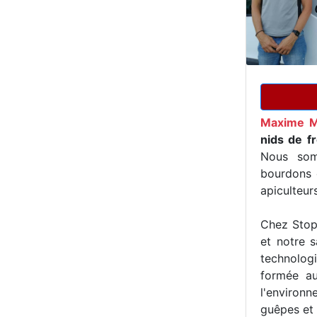
Maxime M
nids de f
Nous som
bourdons e
apiculteur
Chez Stop 
et notre s
technologi
formée au
l'environn
guêpes et 