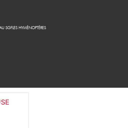
EAU SGF
LES HYMÉNOPTÈRES
USE