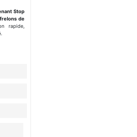
enant Stop
frelons de
n rapide,
.