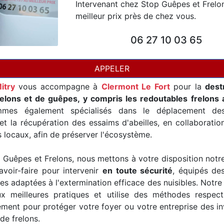
Intervenant chez Stop Guêpes et Frelo
meilleur prix près de chez vous.
06 27 10 03 65
APPELER
itry
vous accompagne à
Clermont Le Fort
pour la
dest
relons et de guêpes, y compris les redoutables frelons 
mes également spécialisés dans le déplacement de
t la récupération des essaims d'abeilles, en collaborati
s locaux, afin de préserver l'écosystème.
Guêpes et Frelons, nous mettons à votre disposition notr
avoir-faire pour intervenir
en toute sécurité
, équipés de
es adaptées à l'extermination efficace des nuisibles. Notre
x meilleures pratiques et utilise des méthodes respec
ement pour protéger votre foyer ou votre entreprise des i
de frelons.