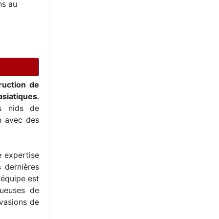
ns au
ruction de
asiatiques
.
s nids de
on avec des
e expertise
s dernières
 équipe est
tueuses de
nvasions de