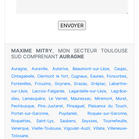
MAXIME MITRY
, MON SECTEUR TOULOUSE
SUD COMPRENANT
AURAGNE
Auragne
,
Aureville
,
Auterive
,
Beaumont-sur-Lèze
,
Caujac
,
Cintegabelle
,
Clermont le fort
,
Cugnaux
,
Eaunes
,
Fonsorbes
,
Fontenilles
,
Frouzins
,
Goyrans
,
Grazac
,
Grépiac
,
Labarthe-
sur-Lèze
,
Lacroix-Falgarde
,
Lagardelle-sur-Lèze
,
Lagrâce-
dieu
,
Lamasquère
,
Le Vernet
,
Mauressac
,
Miremont
,
Muret
,
Pechbusque
,
Pins-Justaret
,
Pinsaguel
,
Plaisance du Touch
,
Portet-sur-Garonne
,
Puydaniel
,
Roques-sur-Garonne
,
Roquettes
,
Saint-Lys
,
Saubens
,
Seysses
,
Tournefeuille
,
Venerque
,
Vieille-Toulouse
,
Vigoulet-Auzil
,
Villate
,
Villeneuve-
Tolosane
.