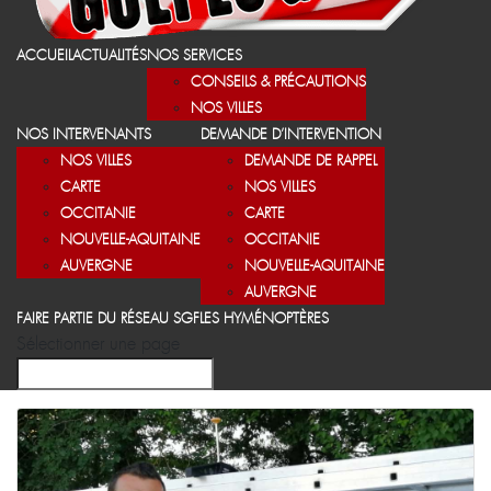
ACCUEIL
ACTUALITÉS
NOS SERVICES
CONSEILS & PRÉCAUTIONS
NOS VILLES
NOS INTERVENANTS
DEMANDE D’INTERVENTION
NOS VILLES
DEMANDE DE RAPPEL
CARTE
NOS VILLES
OCCITANIE
CARTE
NOUVELLE-AQUITAINE
OCCITANIE
AUVERGNE
NOUVELLE-AQUITAINE
AUVERGNE
FAIRE PARTIE DU RÉSEAU SGF
LES HYMÉNOPTÈRES
Sélectionner une page