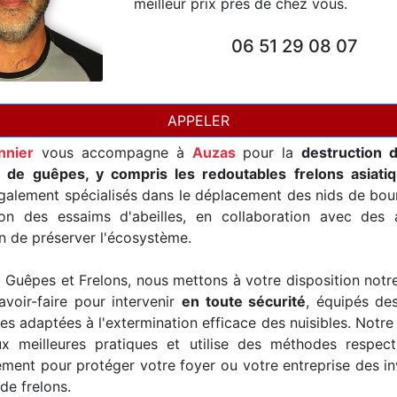
meilleur prix près de chez vous.
06 51 29 08 07
APPELER
nnier
vous accompagne à
Auzas
pour la
destruction 
t de guêpes, y compris les redoutables frelons asiati
alement spécialisés dans le déplacement des nids de bour
ion des essaims d'abeilles, en collaboration avec des a
in de préserver l'écosystème.
Guêpes et Frelons, nous mettons à votre disposition notr
avoir-faire pour intervenir
en toute sécurité
, équipés de
es adaptées à l'extermination efficace des nuisibles. Notre
x meilleures pratiques et utilise des méthodes respec
ement pour protéger votre foyer ou votre entreprise des i
de frelons.