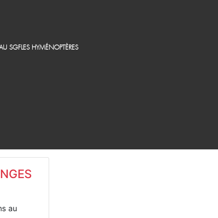
EAU SGF
LES HYMÉNOPTÈRES
INGES
ns au