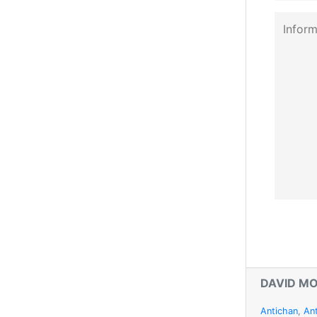
DAVID M
Antichan
,
An