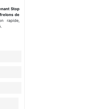
enant Stop
frelons de
n rapide,
.