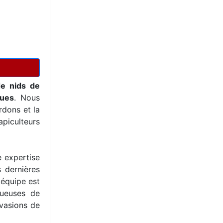
de nids de
ques
. Nous
dons et la
piculteurs
e expertise
s dernières
 équipe est
tueuses de
nvasions de