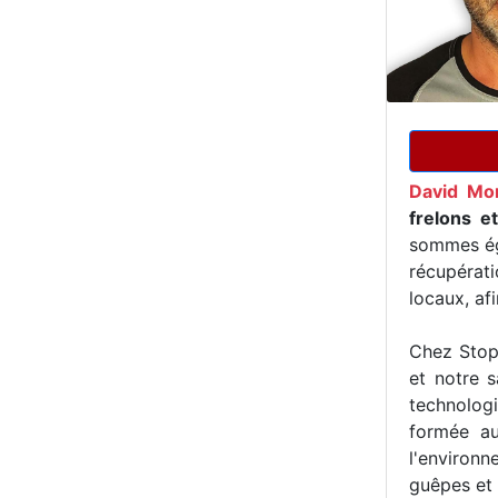
David Mo
frelons e
sommes ég
récupérat
locaux, af
Chez Stop 
et notre s
technologi
formée au
l'environn
guêpes et 