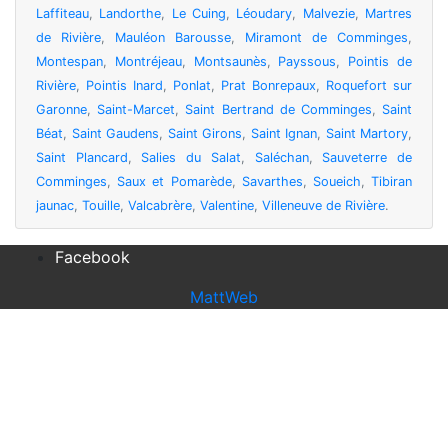
Laffiteau
,
Landorthe
,
Le Cuing
,
Léoudary
,
Malvezie
,
Martres
de Rivière
,
Mauléon Barousse
,
Miramont de Comminges
,
Montespan
,
Montréjeau
,
Montsaunès
,
Payssous
,
Pointis de
Rivière
,
Pointis Inard
,
Ponlat
,
Prat Bonrepaux
,
Roquefort sur
Garonne
,
Saint-Marcet
,
Saint Bertrand de Comminges
,
Saint
Béat
,
Saint Gaudens
,
Saint Girons
,
Saint Ignan
,
Saint Martory
,
Saint Plancard
,
Salies du Salat
,
Saléchan
,
Sauveterre de
Comminges
,
Saux et Pomarède
,
Savarthes
,
Soueich
,
Tibiran
jaunac
,
Touille
,
Valcabrère
,
Valentine
,
Villeneuve de Rivière
.
Facebook
MattWeb