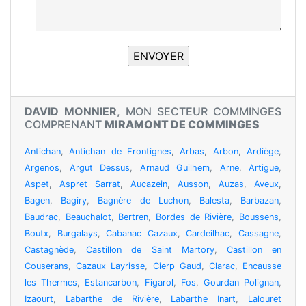
DAVID MONNIER
, MON SECTEUR COMMINGES
COMPRENANT
MIRAMONT DE COMMINGES
Antichan
,
Antichan de Frontignes
,
Arbas
,
Arbon
,
Ardiège
,
Argenos
,
Argut Dessus
,
Arnaud Guilhem
,
Arne
,
Artigue
,
Aspet
,
Aspret Sarrat
,
Aucazein
,
Ausson
,
Auzas
,
Aveux
,
Bagen
,
Bagiry
,
Bagnère de Luchon
,
Balesta
,
Barbazan
,
Baudrac
,
Beauchalot
,
Bertren
,
Bordes de Rivière
,
Boussens
,
Boutx
,
Burgalays
,
Cabanac Cazaux
,
Cardeilhac
,
Cassagne
,
Castagnède
,
Castillon de Saint Martory
,
Castillon en
Couserans
,
Cazaux Layrisse
,
Cierp Gaud
,
Clarac
,
Encausse
les Thermes
,
Estancarbon
,
Figarol
,
Fos
,
Gourdan Polignan
,
Izaourt
,
Labarthe de Rivière
,
Labarthe Inart
,
Lalouret