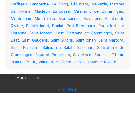
Laffiteau
,
Landorthe
,
Le Cuing
,
Léoudary
,
Malvezie
,
Martres
de Rivière
,
Mauléon Barousse
,
Miramont de Comminges
,
Montespan
,
Montréjeau
,
Montsaunès
,
Payssous
,
Pointis de
Rivière
,
Pointis Inard
,
Ponlat
,
Prat Bonrepaux
,
Roquefort sur
Garonne
,
Saint-Marcet
,
Saint Bertrand de Comminges
,
Saint
Béat
,
Saint Gaudens
,
Saint Girons
,
Saint Ignan
,
Saint Martory
,
Saint Plancard
,
Salies du Salat
,
Saléchan
,
Sauveterre de
Comminges
,
Saux et Pomarède
,
Savarthes
,
Soueich
,
Tibiran
jaunac
,
Touille
,
Valcabrère
,
Valentine
,
Villeneuve de Rivière
.
Facebook
MattWeb