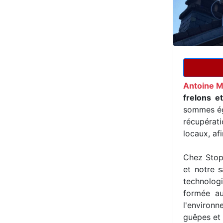
Antoine M
frelons e
sommes ég
récupérat
locaux, af
Chez Stop 
et notre s
technologi
formée au
l'environn
guêpes et 