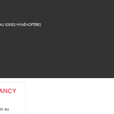
EAU SGF
LES HYMÉNOPTÈRES
SANCY
ns au