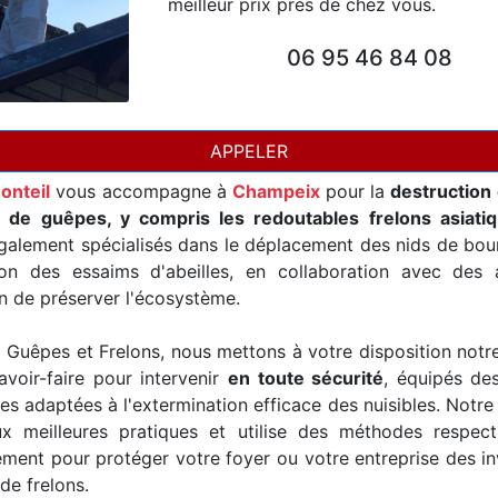
meilleur prix près de chez vous.
06 95 46 84 08
APPELER
onteil
vous accompagne à
Champeix
pour la
destruction 
t de guêpes, y compris les redoutables frelons asiati
alement spécialisés dans le déplacement des nids de bour
ion des essaims d'abeilles, en collaboration avec des a
in de préserver l'écosystème.
Guêpes et Frelons, nous mettons à votre disposition notr
avoir-faire pour intervenir
en toute sécurité
, équipés de
es adaptées à l'extermination efficace des nuisibles. Notre
x meilleures pratiques et utilise des méthodes respec
ement pour protéger votre foyer ou votre entreprise des i
de frelons.