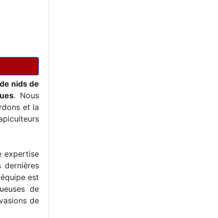
de nids de
ques
. Nous
dons et la
piculteurs
e expertise
s dernières
 équipe est
tueuses de
nvasions de