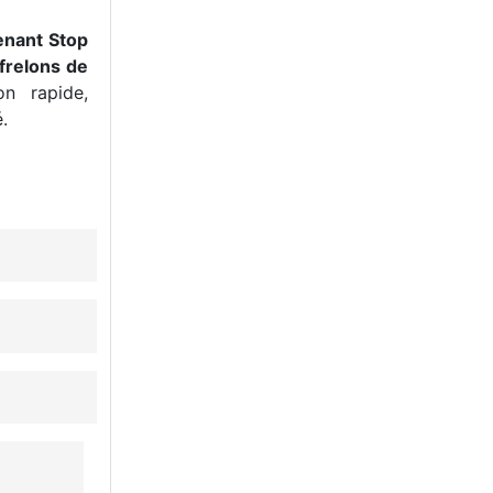
enant Stop
frelons de
n rapide,
.