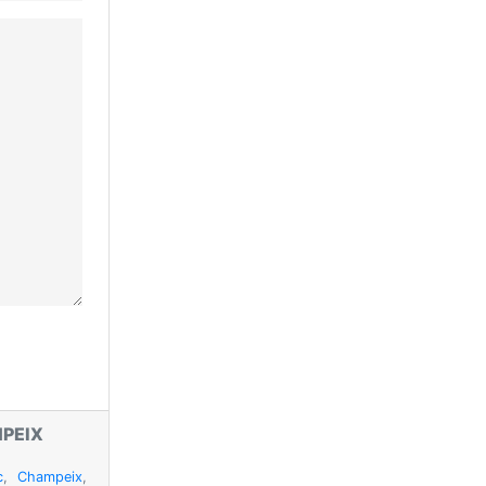
PEIX
c
,
Champeix
,