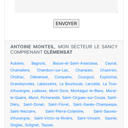
ANTOINE MONTEIL
, MON SECTEUR LE SANCY
COMPRENANT
CLÉMENSAT
Aubiere
,
Bagnols
,
Besse-et-Saint-Anastaise
,
Ceyrat
,
Chamaliere
,
Chambon-sur-Lac
,
Champeix
,
Chastreix
,
Chidrac
,
Clémensat
,
Compains
,
Courgoul
,
Espinchal
,
Grandeyrolles
,
Labessette
,
La Bourboule
,
Larodde
,
La Tour-
d'Auvergne
,
Ludesse
,
Mont-Dore
,
Montaigut-le-Blanc
,
Murat-
le-Quaire
,
Murol
,
Picherande
,
Saint-Cirgues-sur-Couze
,
Saint-
Diéry
,
Saint-Donat
,
Saint-Floret
,
Saint-Genès-Champespe
,
Saint-Nectaire
,
Saint-Pierre-Colamine
,
Saint-Sauves-
d'Auvergne
,
Saint-Victor-la-Rivière
,
Saint-Vincent
,
Saurier
,
Singles
,
Solignat
,
Tauves
.