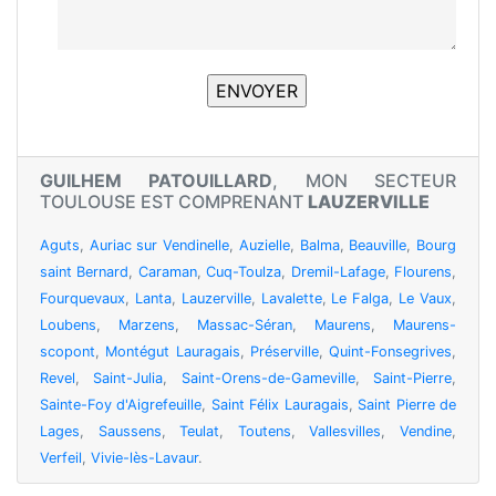
GUILHEM PATOUILLARD
, MON SECTEUR
TOULOUSE EST COMPRENANT
LAUZERVILLE
Aguts
,
Auriac sur Vendinelle
,
Auzielle
,
Balma
,
Beauville
,
Bourg
saint Bernard
,
Caraman
,
Cuq-Toulza
,
Dremil-Lafage
,
Flourens
,
Fourquevaux
,
Lanta
,
Lauzerville
,
Lavalette
,
Le Falga
,
Le Vaux
,
Loubens
,
Marzens
,
Massac-Séran
,
Maurens
,
Maurens-
scopont
,
Montégut Lauragais
,
Préserville
,
Quint-Fonsegrives
,
Revel
,
Saint-Julia
,
Saint-Orens-de-Gameville
,
Saint-Pierre
,
Sainte-Foy d'Aigrefeuille
,
Saint Félix Lauragais
,
Saint Pierre de
Lages
,
Saussens
,
Teulat
,
Toutens
,
Vallesvilles
,
Vendine
,
Verfeil
,
Vivie-lès-Lavaur
.