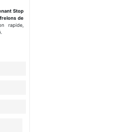
enant Stop
frelons de
n rapide,
.