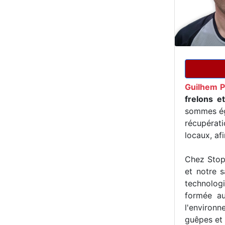
Guilhem P
frelons e
sommes ég
récupérat
locaux, af
Chez Stop 
et notre s
technologi
formée au
l'environn
guêpes et 