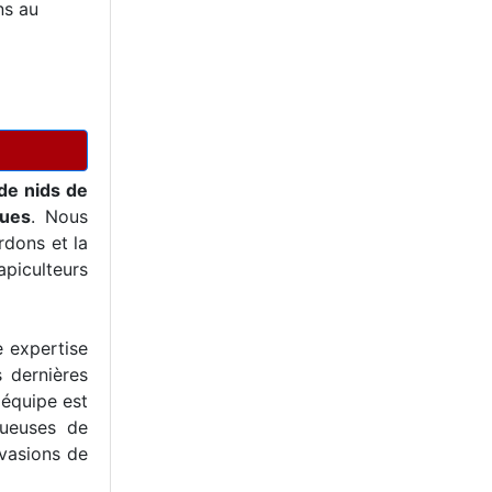
ns au
de nids de
ques
. Nous
dons et la
piculteurs
e expertise
s dernières
 équipe est
tueuses de
nvasions de