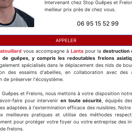
Intervenant chez Stop Guêpes et Frelo
meilleur prix près de chez vous.
06 95 15 52 99
APPELER
atouillard
vous accompagne à
Lanta
pour la
destruction 
t de guêpes, y compris les redoutables frelons asiati
alement spécialisés dans le déplacement des nids de bour
ion des essaims d'abeilles, en collaboration avec des a
in de préserver l'écosystème.
Guêpes et Frelons, nous mettons à votre disposition notr
avoir-faire pour intervenir
en toute sécurité
, équipés de
es adaptées à l'extermination efficace des nuisibles. Notre
x meilleures pratiques et utilise des méthodes respec
ement pour protéger votre foyer ou votre entreprise des i
de frelons.