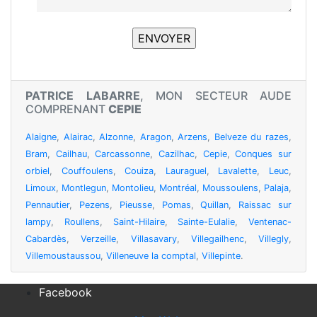
PATRICE LABARRE
, MON SECTEUR AUDE
COMPRENANT
CEPIE
Alaigne
,
Alairac
,
Alzonne
,
Aragon
,
Arzens
,
Belveze du razes
,
Bram
,
Cailhau
,
Carcassonne
,
Cazilhac
,
Cepie
,
Conques sur
orbiel
,
Couffoulens
,
Couiza
,
Lauraguel
,
Lavalette
,
Leuc
,
Limoux
,
Montlegun
,
Montolieu
,
Montréal
,
Moussoulens
,
Palaja
,
Pennautier
,
Pezens
,
Pieusse
,
Pomas
,
Quillan
,
Raissac sur
lampy
,
Roullens
,
Saint-Hilaire
,
Sainte-Eulalie
,
Ventenac-
Cabardès
,
Verzeille
,
Villasavary
,
Villegailhenc
,
Villegly
,
Villemoustaussou
,
Villeneuve la comptal
,
Villepinte
.
Facebook