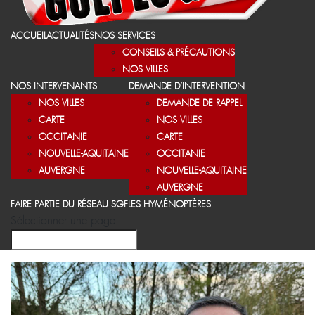
ACCUEIL
ACTUALITÉS
NOS SERVICES
CONSEILS & PRÉCAUTIONS
NOS VILLES
NOS INTERVENANTS
DEMANDE D’INTERVENTION
NOS VILLES
DEMANDE DE RAPPEL
CARTE
NOS VILLES
OCCITANIE
CARTE
NOUVELLE-AQUITAINE
OCCITANIE
AUVERGNE
NOUVELLE-AQUITAINE
AUVERGNE
FAIRE PARTIE DU RÉSEAU SGF
LES HYMÉNOPTÈRES
Sélectionner une page