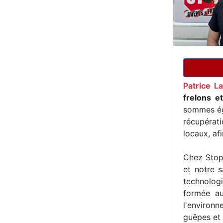
Patrice L
frelons e
sommes ég
récupérat
locaux, af
Chez Stop 
et notre s
technologi
formée au
l'environn
guêpes et 