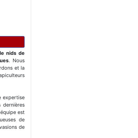
de nids de
ques
. Nous
dons et la
piculteurs
e expertise
s dernières
 équipe est
tueuses de
nvasions de