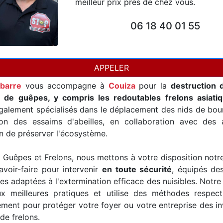
meilleur prix près de chez vous.
06 18 40 01 55
APPELER
abarre
vous accompagne à
Couiza
pour la
destruction 
t de guêpes, y compris les redoutables frelons asiati
alement spécialisés dans le déplacement des nids de bour
ion des essaims d'abeilles, en collaboration avec des a
in de préserver l'écosystème.
Guêpes et Frelons, nous mettons à votre disposition notr
avoir-faire pour intervenir
en toute sécurité
, équipés de
es adaptées à l'extermination efficace des nuisibles. Notre
x meilleures pratiques et utilise des méthodes respec
ement pour protéger votre foyer ou votre entreprise des i
de frelons.