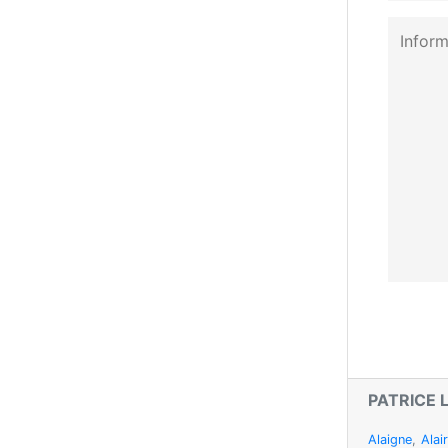
PATRICE 
Alaigne
,
Alai