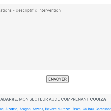
LABARRE
, MON SECTEUR AUDE COMPRENANT
COUIZA
rac
,
Alzonne
,
Aragon
,
Arzens
,
Belveze du razes
,
Bram
,
Cailhau
,
Carcasso