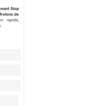
enant Stop
frelons de
n rapide,
.