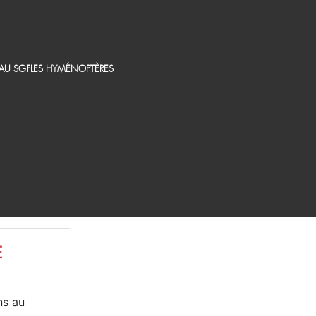
EAU SGF
LES HYMÉNOPTÈRES
E
ns au