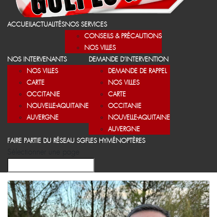
ACCUEIL
ACTUALITÉS
NOS SERVICES
CONSEILS & PRÉCAUTIONS
NOS VILLES
NOS INTERVENANTS
DEMANDE D’INTERVENTION
NOS VILLES
DEMANDE DE RAPPEL
CARTE
NOS VILLES
OCCITANIE
CARTE
NOUVELLE-AQUITAINE
OCCITANIE
AUVERGNE
NOUVELLE-AQUITAINE
AUVERGNE
FAIRE PARTIE DU RÉSEAU SGF
LES HYMÉNOPTÈRES
Sélectionner une page