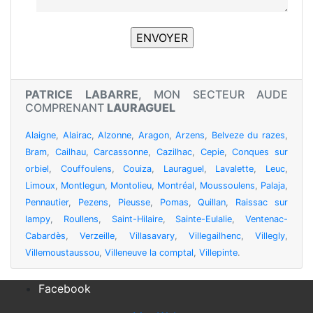
PATRICE LABARRE
, MON SECTEUR AUDE
COMPRENANT
LAURAGUEL
Alaigne
,
Alairac
,
Alzonne
,
Aragon
,
Arzens
,
Belveze du razes
,
Bram
,
Cailhau
,
Carcassonne
,
Cazilhac
,
Cepie
,
Conques sur
orbiel
,
Couffoulens
,
Couiza
,
Lauraguel
,
Lavalette
,
Leuc
,
Limoux
,
Montlegun
,
Montolieu
,
Montréal
,
Moussoulens
,
Palaja
,
Pennautier
,
Pezens
,
Pieusse
,
Pomas
,
Quillan
,
Raissac sur
lampy
,
Roullens
,
Saint-Hilaire
,
Sainte-Eulalie
,
Ventenac-
Cabardès
,
Verzeille
,
Villasavary
,
Villegailhenc
,
Villegly
,
Villemoustaussou
,
Villeneuve la comptal
,
Villepinte
.
Facebook