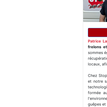
Patrice L
frelons e
sommes ég
récupérat
locaux, af
Chez Stop 
et notre s
technologi
formée au
l'environn
guêpes et 