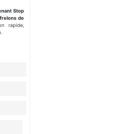
enant Stop
frelons de
n rapide,
.