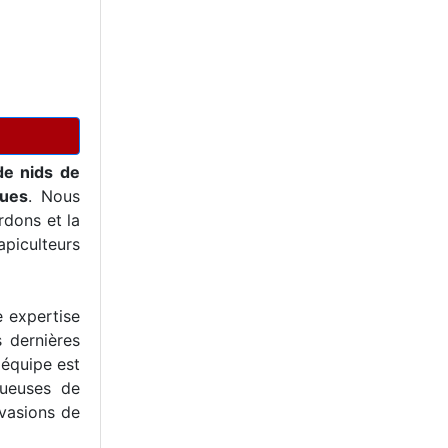
de nids de
ques
. Nous
dons et la
piculteurs
e expertise
s dernières
 équipe est
tueuses de
nvasions de