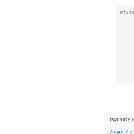
PATRICE 
Alaigne
,
Alai