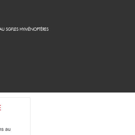
EAU SGF
LES HYMÉNOPTÈRES
E
ns au