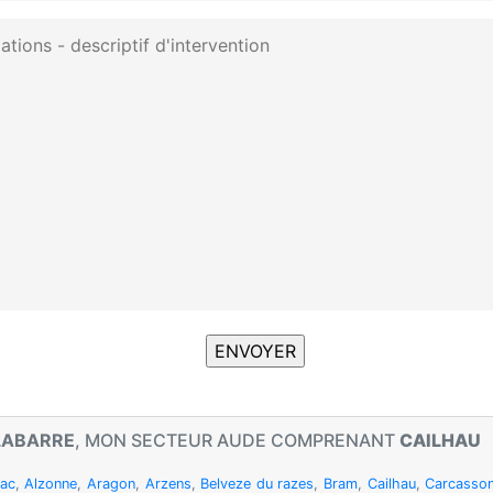
LABARRE
, MON SECTEUR AUDE COMPRENANT
CAILHAU
rac
,
Alzonne
,
Aragon
,
Arzens
,
Belveze du razes
,
Bram
,
Cailhau
,
Carcasso