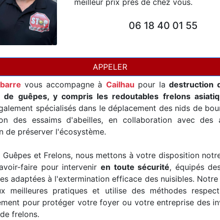
meilleur prix près de chez vous.
06 18 40 01 55
APPELER
abarre
vous accompagne à
Cailhau
pour la
destruction 
t de guêpes, y compris les redoutables frelons asiati
alement spécialisés dans le déplacement des nids de bour
ion des essaims d'abeilles, en collaboration avec des a
in de préserver l'écosystème.
Guêpes et Frelons, nous mettons à votre disposition notr
avoir-faire pour intervenir
en toute sécurité
, équipés de
es adaptées à l'extermination efficace des nuisibles. Notre
x meilleures pratiques et utilise des méthodes respec
ement pour protéger votre foyer ou votre entreprise des i
de frelons.