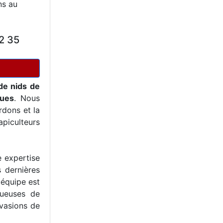
ns au
2 35
de nids de
ques
. Nous
dons et la
piculteurs
e expertise
s dernières
 équipe est
tueuses de
nvasions de