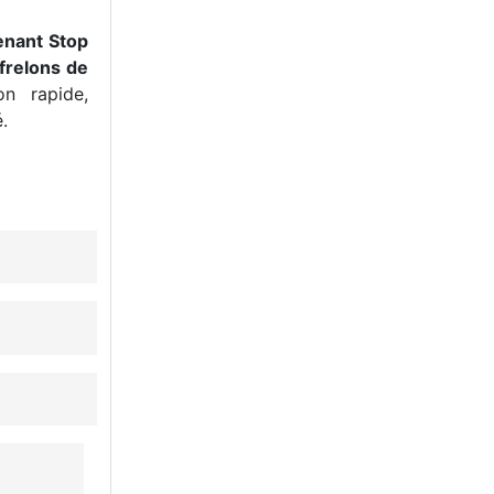
enant Stop
frelons de
n rapide,
.