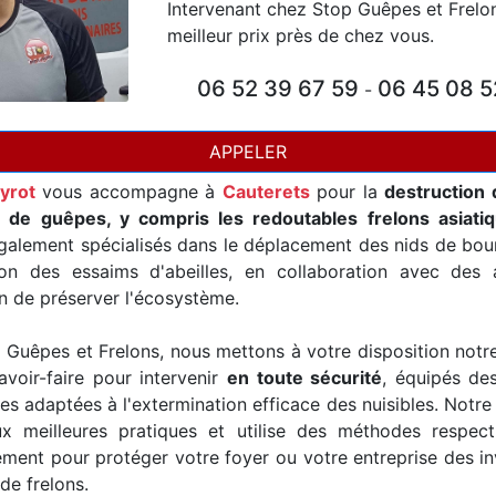
Intervenant chez Stop Guêpes et Frelo
meilleur prix près de chez vous.
06 52 39 67 59
06 45 08 5
-
APPELER
yrot
vous accompagne à
Cauterets
pour la
destruction 
t de guêpes, y compris les redoutables frelons asiati
alement spécialisés dans le déplacement des nids de bour
ion des essaims d'abeilles, en collaboration avec des a
in de préserver l'écosystème.
Guêpes et Frelons, nous mettons à votre disposition notr
avoir-faire pour intervenir
en toute sécurité
, équipés de
es adaptées à l'extermination efficace des nuisibles. Notre
x meilleures pratiques et utilise des méthodes respec
ement pour protéger votre foyer ou votre entreprise des i
de frelons.