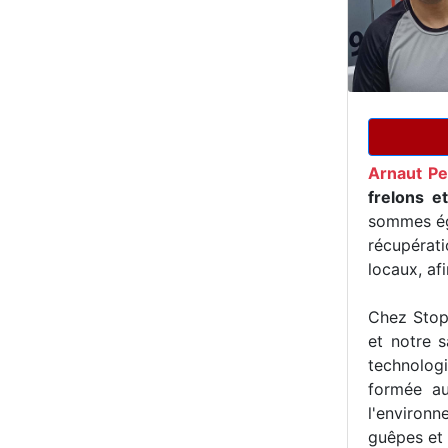
Arnaut Pe
frelons e
sommes ég
récupérat
locaux, af
Chez Stop 
et notre s
technologi
formée au
l'environn
guêpes et 