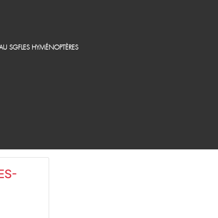
EAU SGF
LES HYMÉNOPTÈRES
ES-