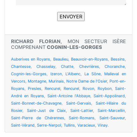
RICHARD FLORIAN
, MON SECTEUR ISÈRE
COMPRENANT
COGNIN-LES-GORGES
Auberives en Royans
,
Beaulieu
,
Beauvoir-en-Royans
,
Bessins
,
Chantesse
,
Chasselay
,
Chatte
,
Chevrières
,
Choranche
,
Cognin-les-Gorges
,
Izeron
,
L'Albenc
,
La Sône
,
Malleval en
Vercors
,
Montagne
,
Murinais
,
Notre Dame de l'Osier
,
Pont-en-
Royans
,
Presles
,
Rencurel
,
Rencurel
,
Rovon
,
Roybon
,
Saint-
André en Royans
,
Saint-Antoine l'Abbaye
,
Saint-Appolinard
,
Saint-Bonnet-de-Chavagne
,
Saint-Gervais
,
Saint-Hilaire du
Rosier
,
Saint-Just de Claix
,
Saint-Lattier
,
Saint-Marcellin
,
Saint-Pierre de Chérennes
,
Saint-Romans
,
Saint-Sauveur
,
Saint-Vérand
,
Serre-Nerpol
,
Tullins
,
Varacieux
,
Vinay
.