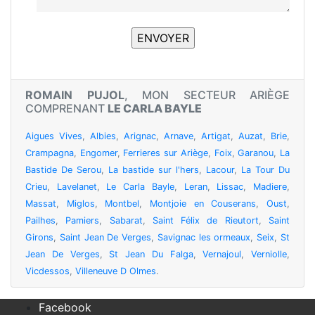
ROMAIN PUJOL
, MON SECTEUR ARIÈGE
COMPRENANT
LE CARLA BAYLE
Aigues Vives
,
Albies
,
Arignac
,
Arnave
,
Artigat
,
Auzat
,
Brie
,
Crampagna
,
Engomer
,
Ferrieres sur Ariège
,
Foix
,
Garanou
,
La
Bastide De Serou
,
La bastide sur l'hers
,
Lacour
,
La Tour Du
Crieu
,
Lavelanet
,
Le Carla Bayle
,
Leran
,
Lissac
,
Madiere
,
Massat
,
Miglos
,
Montbel
,
Montjoie en Couserans
,
Oust
,
Pailhes
,
Pamiers
,
Sabarat
,
Saint Félix de Rieutort
,
Saint
Girons
,
Saint Jean De Verges
,
Savignac les ormeaux
,
Seix
,
St
Jean De Verges
,
St Jean Du Falga
,
Vernajoul
,
Verniolle
,
Vicdessos
,
Villeneuve D Olmes
.
Facebook