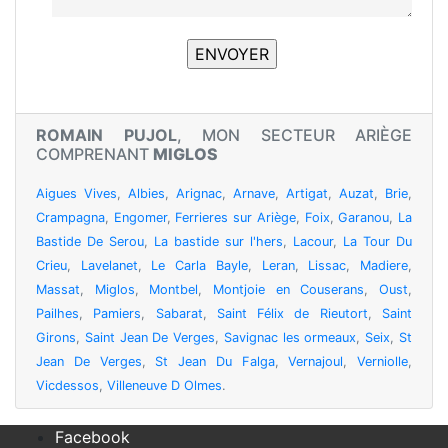
ROMAIN PUJOL
, MON SECTEUR ARIÈGE
COMPRENANT
MIGLOS
Aigues Vives
,
Albies
,
Arignac
,
Arnave
,
Artigat
,
Auzat
,
Brie
,
Crampagna
,
Engomer
,
Ferrieres sur Ariège
,
Foix
,
Garanou
,
La
Bastide De Serou
,
La bastide sur l'hers
,
Lacour
,
La Tour Du
Crieu
,
Lavelanet
,
Le Carla Bayle
,
Leran
,
Lissac
,
Madiere
,
Massat
,
Miglos
,
Montbel
,
Montjoie en Couserans
,
Oust
,
Pailhes
,
Pamiers
,
Sabarat
,
Saint Félix de Rieutort
,
Saint
Girons
,
Saint Jean De Verges
,
Savignac les ormeaux
,
Seix
,
St
Jean De Verges
,
St Jean Du Falga
,
Vernajoul
,
Verniolle
,
Vicdessos
,
Villeneuve D Olmes
.
Facebook