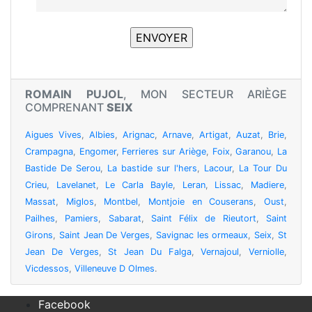
ROMAIN PUJOL
, MON SECTEUR ARIÈGE
COMPRENANT
SEIX
Aigues Vives
,
Albies
,
Arignac
,
Arnave
,
Artigat
,
Auzat
,
Brie
,
Crampagna
,
Engomer
,
Ferrieres sur Ariège
,
Foix
,
Garanou
,
La
Bastide De Serou
,
La bastide sur l'hers
,
Lacour
,
La Tour Du
Crieu
,
Lavelanet
,
Le Carla Bayle
,
Leran
,
Lissac
,
Madiere
,
Massat
,
Miglos
,
Montbel
,
Montjoie en Couserans
,
Oust
,
Pailhes
,
Pamiers
,
Sabarat
,
Saint Félix de Rieutort
,
Saint
Girons
,
Saint Jean De Verges
,
Savignac les ormeaux
,
Seix
,
St
Jean De Verges
,
St Jean Du Falga
,
Vernajoul
,
Verniolle
,
Vicdessos
,
Villeneuve D Olmes
.
Facebook