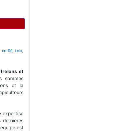
s-en-Ré
,
Loix
,
 frelons et
us sommes
ons et la
piculteurs
e expertise
s dernières
 équipe est