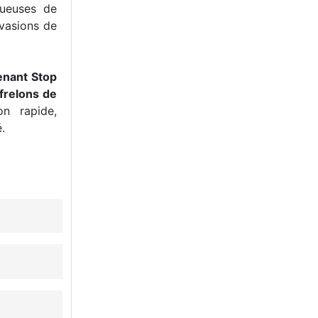
tueuses de
nvasions de
enant Stop
frelons de
n rapide,
.