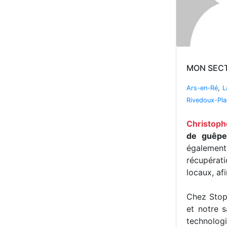
MON SECTE
Ars-en-Ré
,
L
Rivedoux-Pl
Christoph
de guêpes
égalemen
récupérat
locaux, af
Chez Stop 
et notre s
technologi