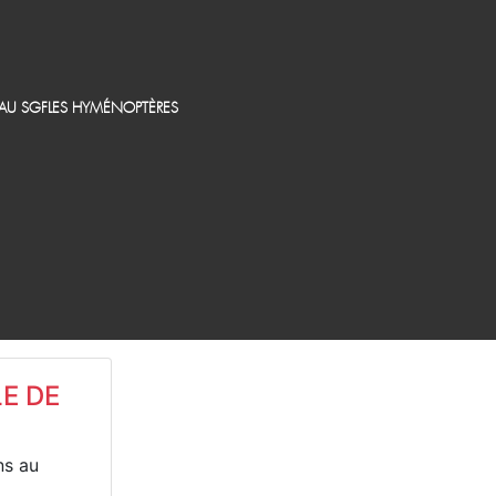
EAU SGF
LES HYMÉNOPTÈRES
E DE
ns au