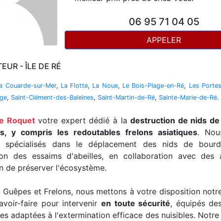
06 95 71 04 05
APPELER
UR - ÎLE DE RÉ
a Couarde-sur-Mer
,
La Flotte
,
La Noue
,
Le Bois-Plage-en-Ré
,
Les Porte
age
,
Saint-Clément-des-Baleines
,
Saint-Martin-de-Ré
,
Sainte-Marie-de-Ré
.
e Roquet
votre expert dédié à la
destruction de nids de
, y compris les redoutables frelons asiatiques
. No
t spécialisés dans le déplacement des nids de bourd
ion des essaims d'abeilles, en collaboration avec des a
in de préserver l'écosystème.
Guêpes et Frelons, nous mettons à votre disposition notr
avoir-faire pour intervenir
en toute sécurité
, équipés de
es adaptées à l'extermination efficace des nuisibles. Notre