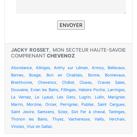
JACKY ROSSET
, MON SECTEUR HAUTE-SAVOIE
COMPRENANT
CHEVENOZ
Abondance
,
Allinges
,
Anthy sur Léman
,
Armoy
,
Bellevaux
,
Bernex
,
Boege
,
Bon en Chablais
,
Bonne
,
Bonnevaux
,
Brenthonne
,
Chevenoz
,
Châtel
,
Cluses
,
Craves Sales
,
Douvaine
,
Evian les Bains
,
Fillinges
,
Habere Poche
,
Larringes
,
La Vernaz
,
Le Lyaud
,
Les Gets
,
Lugrin
,
Lullin
,
Marignier
,
Marrin
,
Morzine
,
Orcier
,
Perrignier
,
Publier
,
Saint Cergues
,
Saint Jeoire
,
Samoens
,
Sciez
,
Sixt Fer à cheval
,
Taninges
,
Thonon les Bains
,
Thyez
,
Vacheresse
,
Vailly
,
Verchaix
,
Vinziez
,
Viuz en Sallaz
.