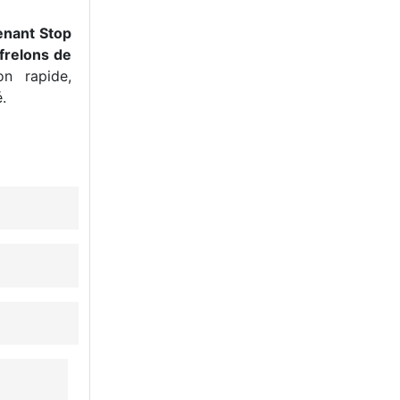
enant Stop
frelons de
n rapide,
.