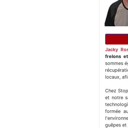
Jacky Ro
frelons e
sommes ég
récupérat
locaux, af
Chez Stop 
et notre s
technologi
formée au
l'environn
guêpes et 