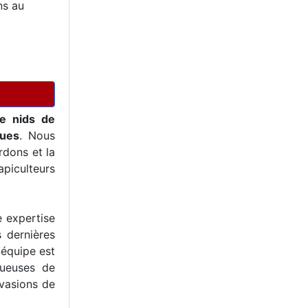
ns au
de nids de
ques
. Nous
dons et la
piculteurs
e expertise
s dernières
 équipe est
tueuses de
nvasions de