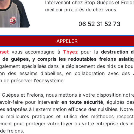
Intervenant chez Stop Guêpes et Frelo
meilleur prix près de chez vous.
06 52 31 52 73
APPELER
sset
vous accompagne à
Thyez
pour la
destruction 
t de guêpes, y compris les redoutables frelons asiati
alement spécialisés dans le déplacement des nids de bour
ion des essaims d'abeilles, en collaboration avec des a
in de préserver l'écosystème.
Guêpes et Frelons, nous mettons à votre disposition notr
avoir-faire pour intervenir
en toute sécurité
, équipés de
es adaptées à l'extermination efficace des nuisibles. Notre
x meilleures pratiques et utilise des méthodes respec
ement pour protéger votre foyer ou votre entreprise des i
de frelons.