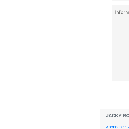
JACKY R
Abondance
,