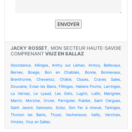
JACKY ROSSET
, MON SECTEUR HAUTE-SAVOIE
COMPRENANT
VIUZ EN SALLAZ
Abondance
,
Allinges
,
Anthy sur Léman
,
Armoy
,
Bellevaux
,
Bernex
,
Boege
,
Bon en Chablais
,
Bonne
,
Bonnevaux
,
Brenthonne
,
Chevenoz
,
Châtel
,
Cluses
,
Craves Sales
,
Douvaine
,
Evian les Bains
,
Fillinges
,
Habere Poche
,
Larringes
,
La Vernaz
,
Le Lyaud
,
Les Gets
,
Lugrin
,
Lullin
,
Marignier
,
Marrin
,
Morzine
,
Orcier
,
Perrignier
,
Publier
,
Saint Cergues
,
Saint Jeoire
,
Samoens
,
Sciez
,
Sixt Fer à cheval
,
Taninges
,
Thonon les Bains
,
Thyez
,
Vacheresse
,
Vailly
,
Verchaix
,
Vinziez
,
Viuz en Sallaz
.