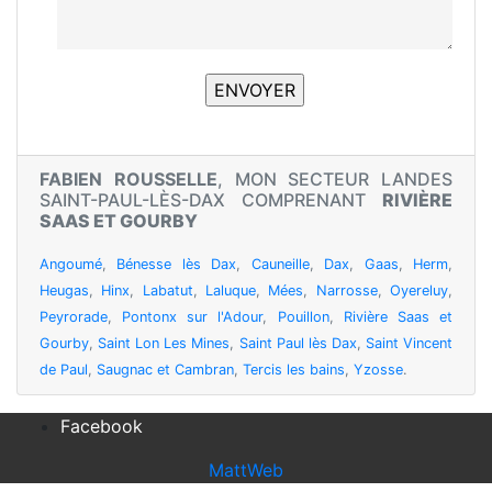
FABIEN ROUSSELLE
, MON SECTEUR LANDES
SAINT-PAUL-LÈS-DAX COMPRENANT
RIVIÈRE
SAAS ET GOURBY
Angoumé
,
Bénesse lès Dax
,
Cauneille
,
Dax
,
Gaas
,
Herm
,
Heugas
,
Hinx
,
Labatut
,
Laluque
,
Mées
,
Narrosse
,
Oyereluy
,
Peyrorade
,
Pontonx sur l'Adour
,
Pouillon
,
Rivière Saas et
Gourby
,
Saint Lon Les Mines
,
Saint Paul lès Dax
,
Saint Vincent
de Paul
,
Saugnac et Cambran
,
Tercis les bains
,
Yzosse
.
Facebook
MattWeb